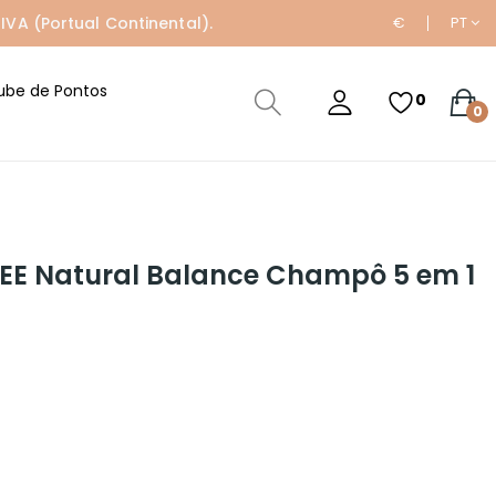
IVA (Portual Continental).
€
PT
ube de Pontos
0
0
EE Natural Balance Champô 5 em 1