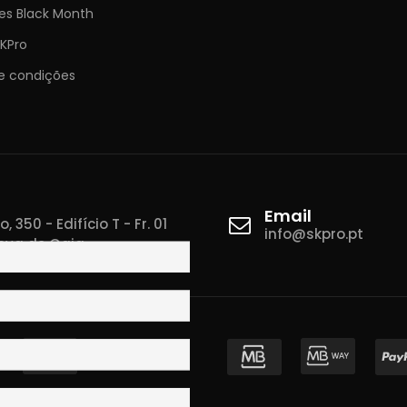
es Black Month
KPro
e condições
Email
 350 - Edifício T - Fr. 01
info@skpro.pt
ova de Gaia