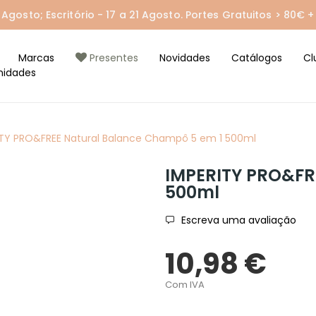
gosto; Escritório - 17 a 21 Agosto. Portes Gratuitos > 80€ + 
Marcas
Presentes
Novidades
Catálogos
Cl
nidades
ITY PRO&FREE Natural Balance Champô 5 em 1 500ml
IMPERITY PRO&FR
500ml
Escreva uma avaliação
10,98 €
Com IVA