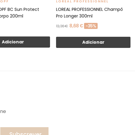
OPF
LOREAL PROFESSIONNEL
PF BC Sun Protect
LOREAL PROFESSIONNEL Champô
orpo 200ml
Pro Longer 300ml
8,68 €
-35%
13,36 €
Adicionar
Adicionar
ine
Subscrever