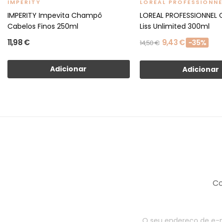
IMPERITY
LOREAL PROFESSIONNE
IMPERITY Impevita Champô
LOREAL PROFESSIONNEL
Cabelos Finos 250ml
Liss Unlimited 300ml
11,98 €
9,43 €
-35%
14,50 €
Adicionar
Adicionar
Co