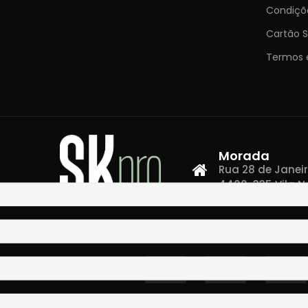
Condiçõ
Cartão S
Termos 
Morada
Rua 28 de Janeiro,
4400-335 Vila N