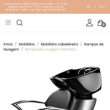
Encerramento para férias: Armazém - 12 a 24
€
PT
Agosto; Escritório - 17 a 21 Agosto. Portes
Gratuitos > 80€ + IVA (Portual Continental).
0
Início
Mobiliário
Mobiliário cabeleireiro
Rampas de
lavagem
Rampa de Lavagem Stil Prata