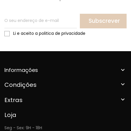
Subscrever
Li e aceito a politica de privacidade
Informações

Condições

Extras

Loja
Seg - Sex: 9H - 18H