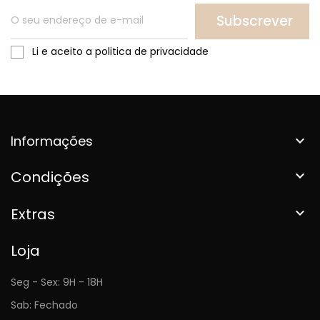
Subscrever
Li e aceito a politica de privacidade
Informações

Condições

Extras

Loja
Seg - Sex: 9H - 18H
Sab: Fechado