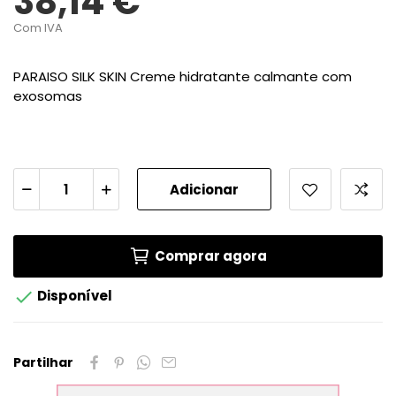
38,14 €
Com IVA
PARAISO SILK SKIN Creme hidratante calmante com
exosomas
Adicionar
Comprar agora

Disponível
Partilhar