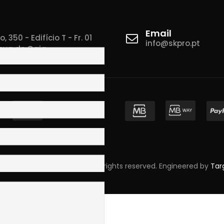
Email
 350 - Edifício T - Fr. 01
info@skpro.pt
ova de Gaia
pyright © 2023 Skpro, Lda. All rights reserved. Engineered by
Tar