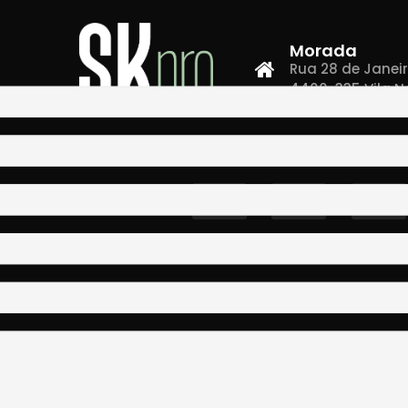
Morada
Rua 28 de Janeiro,
4400-335 Vila N
Co