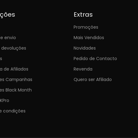
ições
Extras
Promoções
e envio
Mais Vendidos
e devoluções
Novidades
s
Pedido de Contacto
 de Afiliados
Revenda
ões Campanhas
Quero ser Afiliado
es Black Month
KPro
e condições