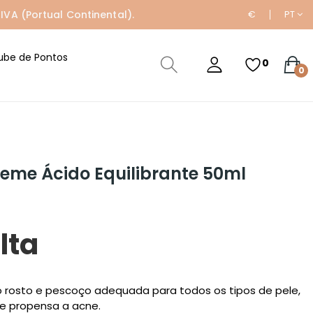
IVA (Portual Continental).
€
PT
ube de Pontos
0
0
eme Ácido Equilibrante 50ml
lta
o rosto e pescoço adequada para todos os tipos de pele,
le propensa a acne.