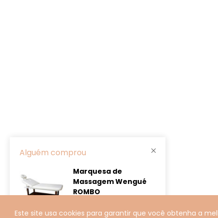
Alguém comprou
Marquesa de
Massagem Wengué
ROMBO
4 minutos atrás
Este site usa cookies para garantir que você obtenha a mel