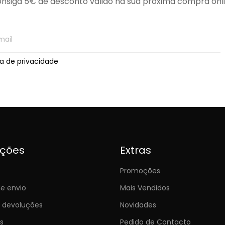
nsiga 5€ de desconto válido na sua próxima compra onl
ica de privacidade
ições
Extras
Promoções
e envio
Mais Vendidos
e devoluções
Novidades
s
Pedido de Contacto