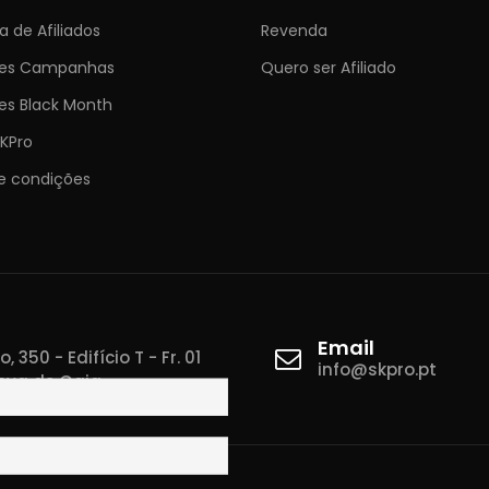
 de Afiliados
Revenda
ões Campanhas
Quero ser Afiliado
es Black Month
KPro
e condições
Email
 350 - Edifício T - Fr. 01
info@skpro.pt
ova de Gaia