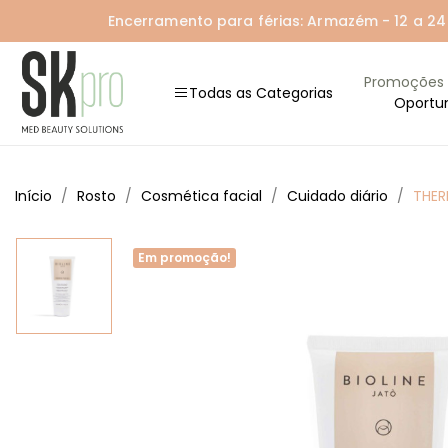
Encerramento para férias: Armazém - 12 a 24 A
Promoções
Todas as Categorias
Oportu
Início
Rosto
Cosmética facial
Cuidado diário
THER
Em promoção!