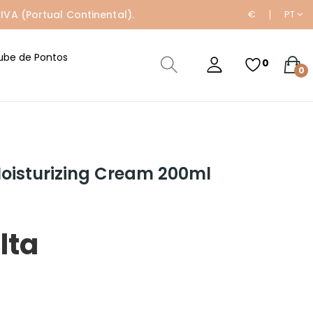
IVA (Portual Continental).
€
PT
ube de Pontos
0
0
oisturizing Cream 200ml
lta