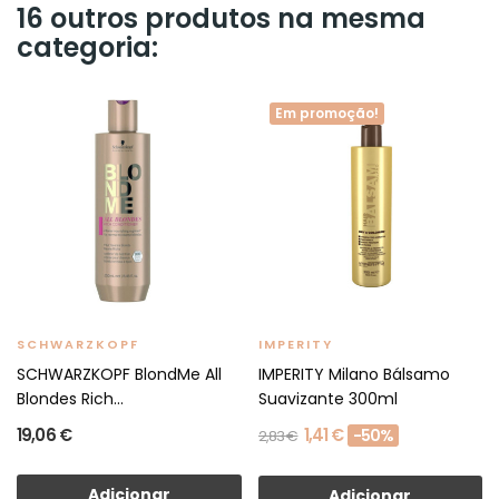
16 outros produtos na mesma
categoria:
Em promoção!
SCHWARZKOPF
IMPERITY
SCHWARZKOPF BlondMe All
IMPERITY Milano Bálsamo
Blondes Rich...
Suavizante 300ml
19,06 €
1,41 €
-50%
2,83 €
Adicionar
Adicionar