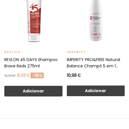
REVLON
IMPERITY
REVLON 45 DAYS Shampoo
IMPERITY PRO&FREE Natural
Brave Reds 275ml
Balance Champô 5 em 1...
8,03 €
10,98 €
-35%
12,36 €
Adicionar
Adicionar