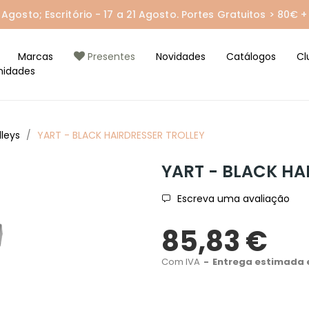
gosto; Escritório - 17 a 21 Agosto. Portes Gratuitos > 80€ + 
Marcas
Presentes
Novidades
Catálogos
Cl
nidades
lleys
YART - BLACK HAIRDRESSER TROLLEY
YART - BLACK HA
Escreva uma avaliação
85,83 €
Com IVA
Entrega estimada