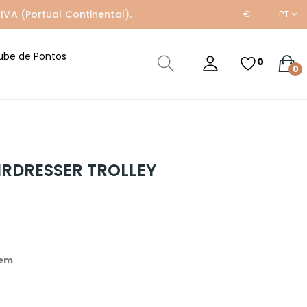
IVA (Portual Continental).
€
PT
ube de Pontos
0
0
IRDRESSER TROLLEY
 em