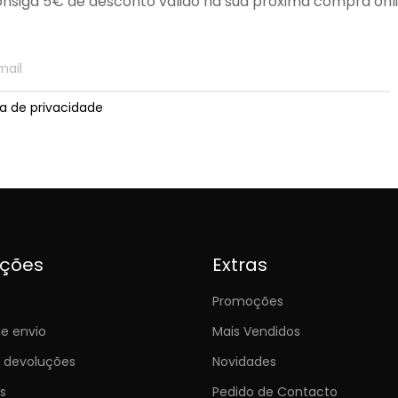
nsiga 5€ de desconto válido na sua próxima compra onl
ica de privacidade
ições
Extras
Promoções
e envio
Mais Vendidos
e devoluções
Novidades
s
Pedido de Contacto