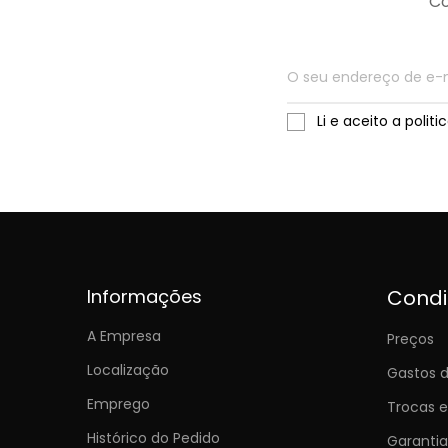
Co
Li e aceito a polit
Informações
Cond
A Empresa
Preços
Localização
Gastos d
Emprego
Trocas 
Histórico do Pedido
Garantia