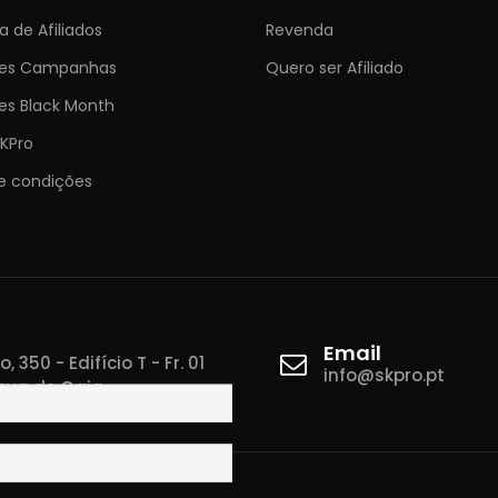
 de Afiliados
Revenda
ões Campanhas
Quero ser Afiliado
es Black Month
KPro
e condições
Email
 350 - Edifício T - Fr. 01
info@skpro.pt
ova de Gaia