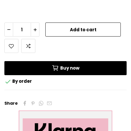
Add to cart
Buy now

By order
Share