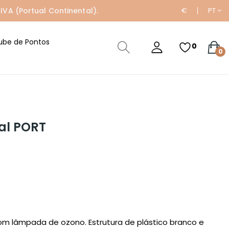
IVA (Portual Continental).
€
PT
ube de Pontos
0
0
al PORT
 com lâmpada de ozono. Estrutura de plástico branco e