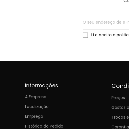
Co
Li e aceito a polit
Informações
Cond
A Empresa
Preços
Localização
Gastos d
Emprego
Trocas 
Histórico do Pedido
Garantia