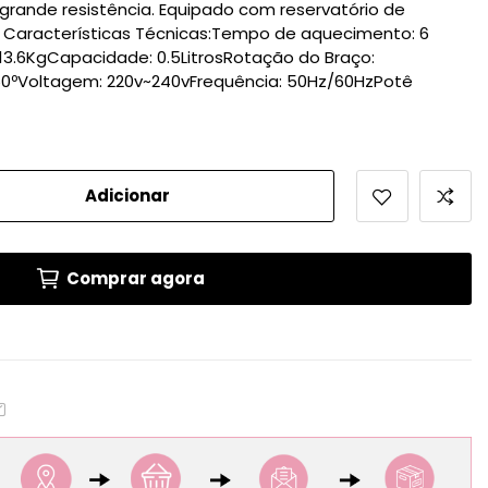
grande resistência. Equipado com reservatório de
. Características Técnicas:Tempo de aquecimento: 6
:13.6KgCapacidade: 0.5LitrosRotação do Braço:
60ºVoltagem: 220v~240vFrequência: 50Hz/60HzPotê
Adicionar
Comprar agora