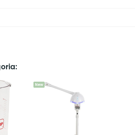
oria:
New