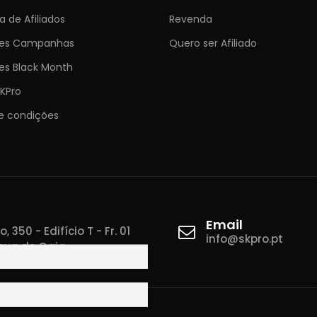
 de Afiliados
Revenda
ões Campanhas
Quero ser Afiliado
es Black Month
KPro
e condições
Email
 350 - Edifício T - Fr. 01
info@skpro.pt
ova de Gaia