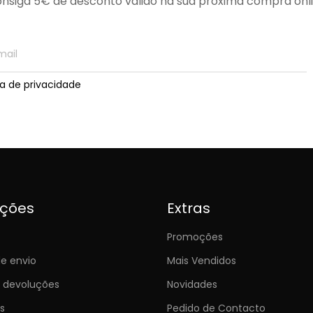
nsiga 5€ de desconto válido na sua próxima compra onl
ica de privacidade
ições
Extras
Promoções
e envio
Mais Vendidos
e devoluções
Novidades
s
Pedido de Contacto