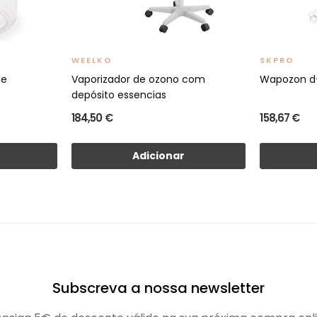
WEELKO
SKPRO
de
Vaporizador de ozono com
Wapozon d
)
depósito essencias
184,50 €
158,67 €
Adicionar
Subscreva a nossa newsletter