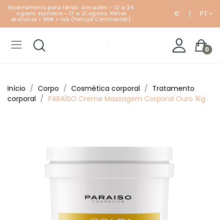
Encerramento para férias: Armazém - 12 a 24
€
PT
Agosto; Escritório - 17 a 21 Agosto. Portes
Gratuitos > 80€ + IVA (Portual Continental).
0
Início
Corpo
Cosmética corporal
Tratamento
corporal
PARAÍSO Creme Massagem Corporal Ouro 1Kg