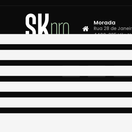
Morada
Rua 28 de Janeiro,
4400-335 Vila N
Co