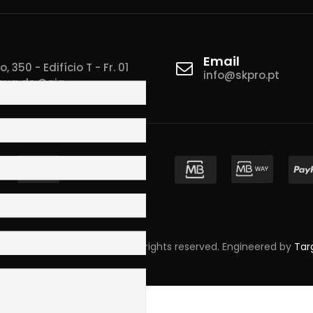
Email
 350 - Edifício T - Fr. 01
info@skpro.pt
ova de Gaia
pyright © 2023 Skpro, Lda. All rights reserved. Engineered by
Tar