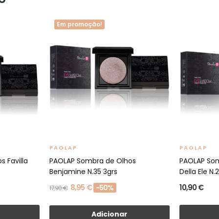
Em promoção!
PAOLAP
PAOLAP
 Favilla
PAOLAP Sombra de Olhos
PAOLAP Som
Benjamine N.35 3grs
Della Ele N.
8,95 €
10,90 €
-50%
17,90 €
Adicionar