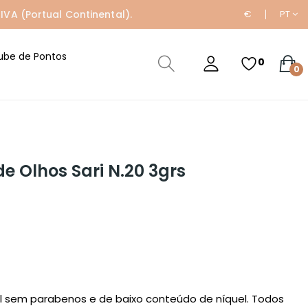
IVA (Portual Continental).
€
PT
ube de Pontos
0
0
 Olhos Sari N.20 3grs
al sem parabenos e de baixo conteúdo de níquel. Todos