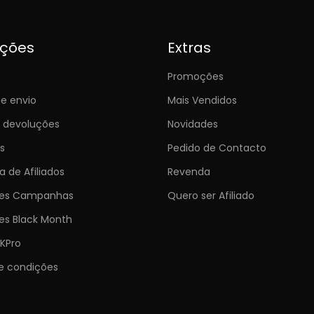
ições
Extras
Promoções
e envio
Mais Vendidos
e devoluções
Novidades
s
Pedido de Contacto
 de Afiliados
Revenda
ões Campanhas
Quero ser Afiliado
es Black Month
KPro
e condições