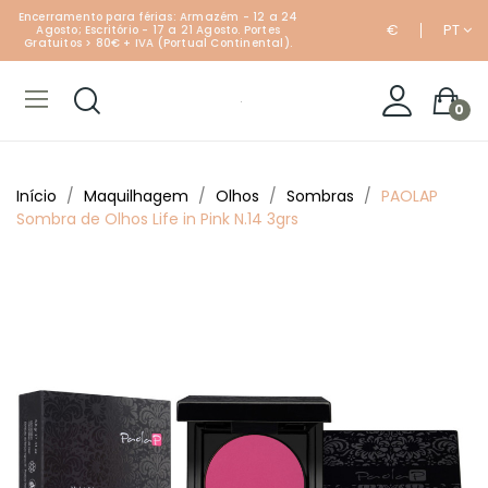
Encerramento para férias: Armazém - 12 a 24
€
PT
Agosto; Escritório - 17 a 21 Agosto. Portes
Gratuitos > 80€ + IVA (Portual Continental).
0
Início
Maquilhagem
Olhos
Sombras
PAOLAP
Sombra de Olhos Life in Pink N.14 3grs