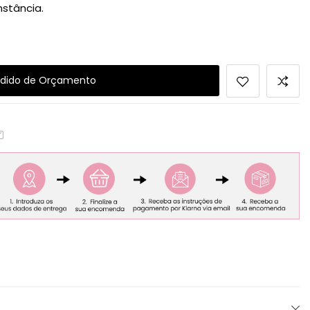
nstância.
dido de Orçamento