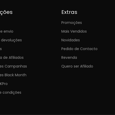
ições
Extras
Promoções
e envio
Mais Vendidos
e devoluções
Novidades
s
Pedido de Contacto
 de Afiliados
Revenda
ões Campanhas
Quero ser Afiliado
es Black Month
KPro
e condições