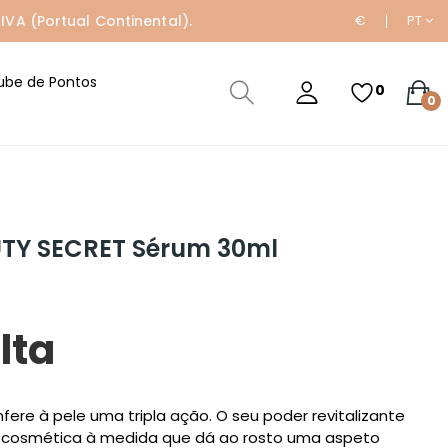
IVA (Portual Continental).
€
PT
ube de Pontos
0
0
UTY SECRET Sérum 30ml
lta
ere à pele uma tripla ação. O seu poder revitalizante
cosmética à medida que dá ao rosto uma aspeto