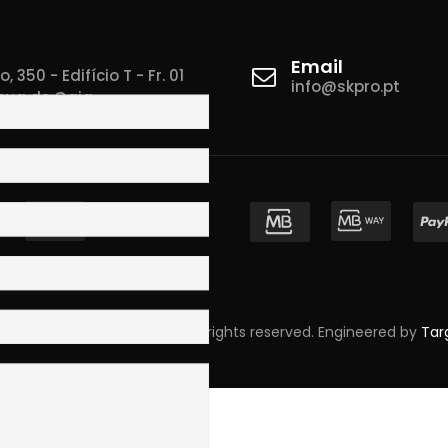
Email
 350 - Edifício T - Fr. 01
info@skpro.pt
ova de Gaia
pyright © 2023 Skpro, Lda. All rights reserved. Engineered by
Tar