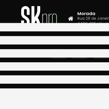
Morada
Rua 28 de Janeiro,
4400-335 Vila N
Co