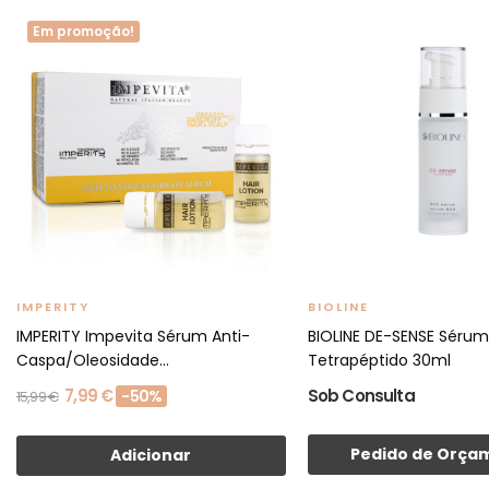
Em promoção!
IMPERITY
BIOLINE
IMPERITY Impevita Sérum Anti-
BIOLINE DE-SENSE Séru
Caspa/Oleosidade...
Tetrapéptido 30ml
7,99 €
Sob Consulta
-50%
15,99 €
Pedido de Orça
Adicionar