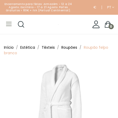
Encerramento para férias: Armazém - 12 a 24
€
PT
Agosto; Escritório - 17 a 21 Agosto. Portes
Gratuitos > 80€ + IVA (Portual Continental).
0
Início
Estética
Têxteis
Roupões
Roupão felpo
branco