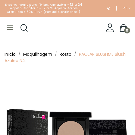
Encerramento para férias: Armazém - 12 a 24
€
PT
Agosto; Escritório - 17 a 21 Agosto. Portes
Gratuitos > 80€ + IVA (Portual Continental).
0
Início
Maquilhagem
Rosto
PAOLAP BLUSHME Blush
Azalea N.2