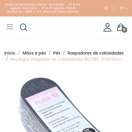
Encerramento para férias: Armazém - 12 a 24
€
PT
Agosto; Escritório - 17 a 21 Agosto. Portes
Gratuitos > 80€ + IVA (Portual Continental).
0
Início
Mãos e pés
Pés
Raspadores de calosidades
Recargas Raspador de Calosidades 180/180, Emb.50un