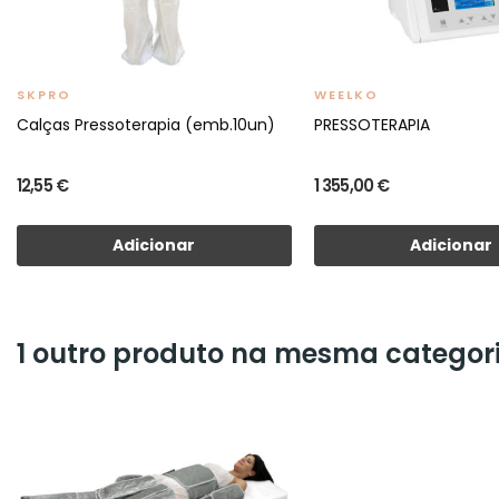
SKPRO
WEELKO
Calças Pressoterapia (emb.10un)
PRESSOTERAPIA
12,55 €
1 355,00 €
Adicionar
Adicionar
1 outro produto na mesma categori