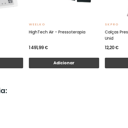
WEELKO
SKPRO
HighTech Air - Pressoterapia
Calças Pres
Unid
1 491,99 €
12,20 €
Adicionar
a: