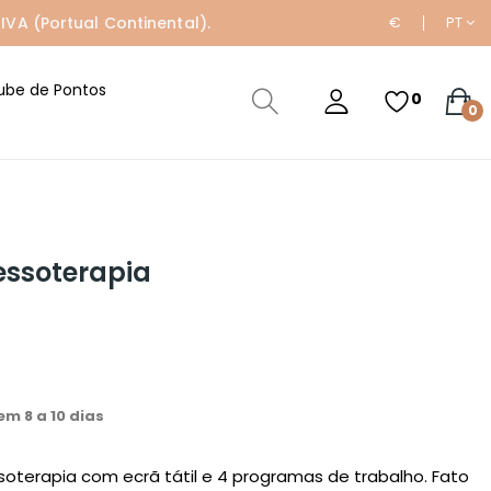
IVA (Portual Continental).
€
PT
ube de Pontos
0
0
essoterapia
m 8 a 10 dias
soterapia com ecrã tátil e 4 programas de trabalho. Fato