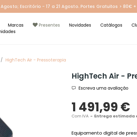
gosto; Escritório - 17 a 21 Agosto. Portes Gratuitos > 80€ + 
Marcas
Presentes
Novidades
Catálogos
Cl
nidades
HighTech Air - Pressoterapia
HighTech Air - Pr
Escreva uma avaliação
1 491,99 €
Com IVA
Entrega estimada e
Equipamento digital de pres