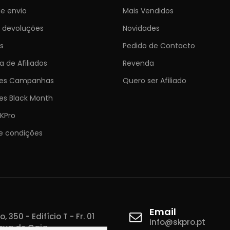
e envio
Mais Vendidos
e devoluções
Novidades
s
Pedido de Contacto
 de Afiliados
Revenda
ões Campanhas
Quero ser Afiliado
es Black Month
KPro
e condições
Email
 350 - Edifício T - Fr. 01
info@skpro.pt
ova de Gaia