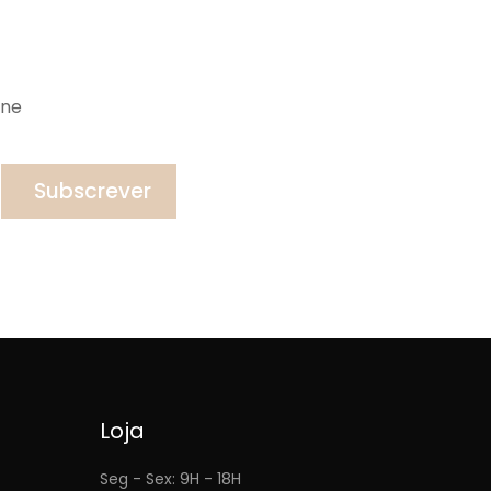
ine
Subscrever
Loja
Seg - Sex: 9H - 18H