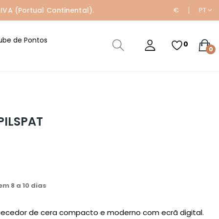
IVA (Portual Continental).
€
PT
ube de Pontos
0
0
PILSPAT
m 8 a 10 dias
quecedor de cera compacto e moderno com ecrã digital.