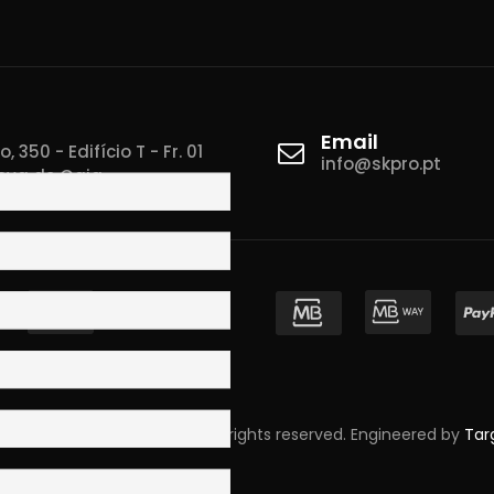
Email
 350 - Edifício T - Fr. 01
info@skpro.pt
ova de Gaia
pyright © 2023 Skpro, Lda. All rights reserved. Engineered by
Tar