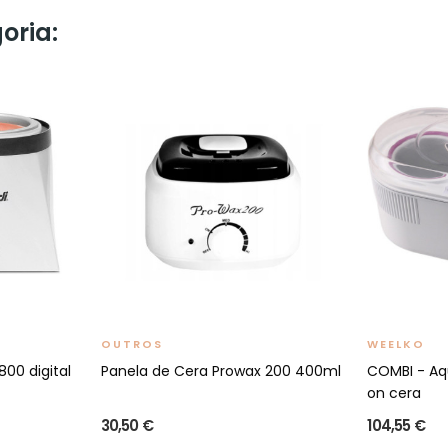
oria:
OUTROS
WEELKO
00 digital
Panela de Cera Prowax 200 400ml
COMBI - Aqu
on cera
30,50 €
104,55 €