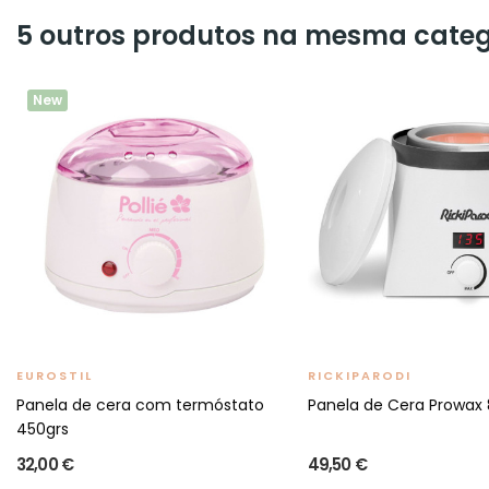
5 outros produtos na mesma categ
New
EUROSTIL
RICKIPARODI
Panela de cera com termóstato
Panela de Cera Prowax 8
450grs
32,00 €
49,50 €