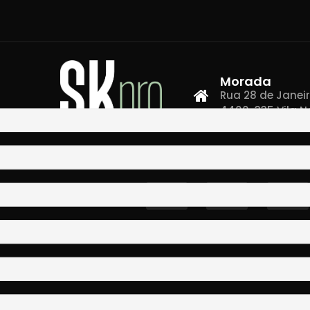
Morada
Rua 28 de Janeiro,
4400-335 Vila N
Co