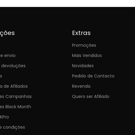
ições
Extras
Promoções
e envio
Mais Vendidos
e devoluções
Novidades
s
Pedido de Contacto
 de Afiliados
Revenda
ões Campanhas
Quero ser Afiliado
es Black Month
KPro
e condições