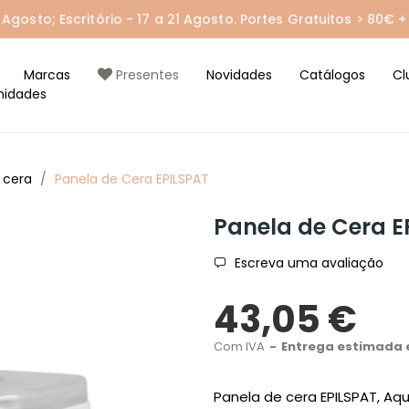
gosto; Escritório - 17 a 21 Agosto. Portes Gratuitos > 80€ + 
Marcas
Presentes
Novidades
Catálogos
Cl
nidades
 cera
Panela de Cera EPILSPAT
Panela de Cera E
Escreva uma avaliação
43,05 €
Com IVA
Entrega estimada e
Panela de cera EPILSPAT, A