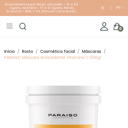
Encerramento para férias: Armazém - 12 a 24
€
PT
Agosto; Escritório - 17 a 21 Agosto. Portes
Gratuitos > 80€ + IVA (Portual Continental).
0
Início
Rosto
Cosmética facial
Máscaras
PARAÍSO Máscara Antioxidante Vitamina C 500gr