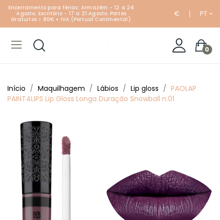
Encerramento para férias: Armazém - 12 a 24
€
PT
Agosto; Escritório - 17 a 21 Agosto. Portes
Gratuitos > 80€ + IVA (Portual Continental).
0
Início
Maquilhagem
Lábios
Lip gloss
PAOLAP
PAINT4LIPS Lip Gloss Longa Duração Snowball n.01