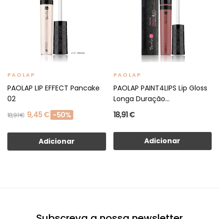
PAOLAP
PAOLAP
PAOLAP LIP EFFECT Pancake
PAOLAP PAINT4LIPS Lip Gloss
02
Longa Duração...
9,45 €
18,91 €
-50%
18,91 €
Adicionar
Adicionar
Subscreva a nossa newsletter