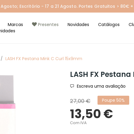
gosto; Escritório - 17 a 21 Agosto. Portes Gratuitos > 80€ + 
Marcas
Presentes
Novidades
Catálogos
Cl
nidades
LASH FX Pestana Mink C Curl 15x9mm
LASH FX Pestana
Escreva uma avaliação
27,00 €
Poupe 50%
13,50 €
Com IVA