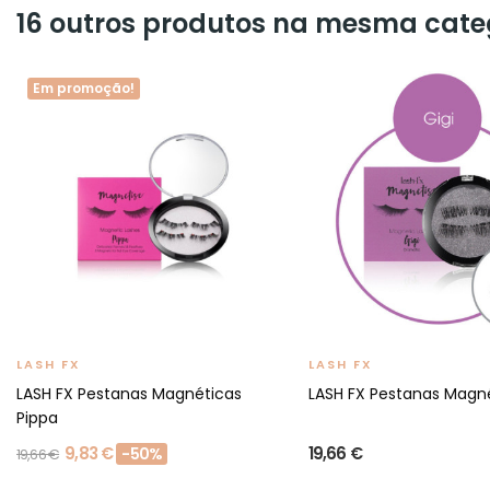
16 outros produtos na mesma cate
Em promoção!
LASH FX
LASH FX
LASH FX Pestanas Magnéticas
LASH FX Pestanas Magné
Pippa
9,83 €
19,66 €
-50%
19,66 €