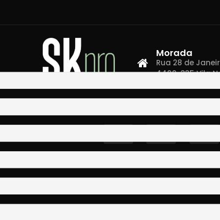
Morada
Rua 28 de Janeiro,
4400-335 Vila N
Co