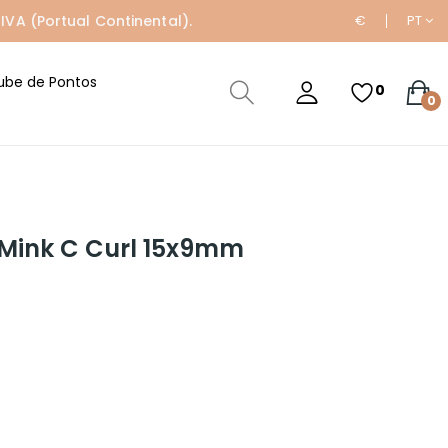
IVA (Portual Continental).
€
PT
ube de Pontos
0
0
 Mink C Curl 15x9mm