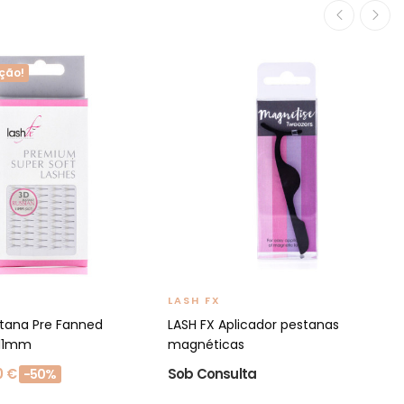
ção!
LASH FX
stana Pre Fanned
LASH FX Aplicador pestanas
 11mm
magnéticas
0 €
Sob Consulta
-50%