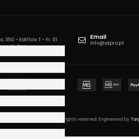
Email
 350 - Edifício T - Fr. 01
info@skpro.pt
ova de Gaia
pyright © 2023 Skpro, Lda. All rights reserved. Engineered by
Tar