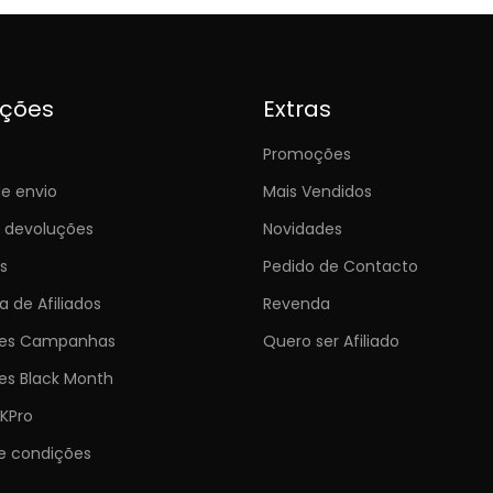
ições
Extras
Promoções
e envio
Mais Vendidos
e devoluções
Novidades
s
Pedido de Contacto
 de Afiliados
Revenda
ões Campanhas
Quero ser Afiliado
es Black Month
KPro
e condições