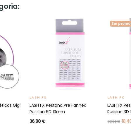
goria:
Em promo
LASH FX
LASH FX
ticas Gigi
LASH FX Pestana Pre Fanned
LASH FX Pe
Russian 6D 13mm
Russian 3D
36,80 €
18,4
36,80 €