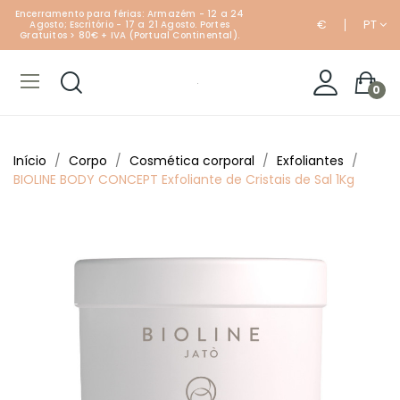
Encerramento para férias: Armazém - 12 a 24
€
PT
Agosto; Escritório - 17 a 21 Agosto. Portes
Gratuitos > 80€ + IVA (Portual Continental).
0
Início
Corpo
Cosmética corporal
Exfoliantes
BIOLINE BODY CONCEPT Exfoliante de Cristais de Sal 1Kg