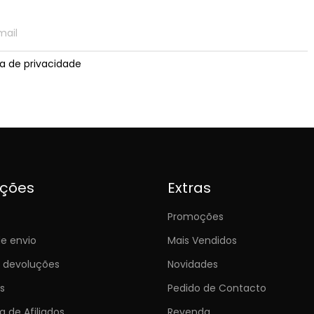
ica de privacidade
ições
Extras
Promoções
e envio
Mais Vendidos
e devoluções
Novidades
s
Pedido de Contacto
 de Afiliados
Revenda