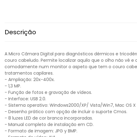
Descrição
A Micro Câmara Digital para diagnósticos dérmicos e tricodé
couro cabeludo. Permite localizar aquilo que o olho não vê 
comodamente num monitor o aspeto que tem o couro cabelud
tratamentos capilares.
- Ampliação: 20x-400x.
- 1,3 MP.
- Função de fotos e gravação de vídeos.
- Interface: USB 2.0.
- Sistema operativo: Windows2000/XP/ Vista/Win7, Mac OS X 10
- Desenho prático com opção de incluir o suporte Cmos.
- 8 luzes LED de cor branca incorporadas.
- Manual completo de instalação em CD.
- Formato de imagem: JPG y BMP.