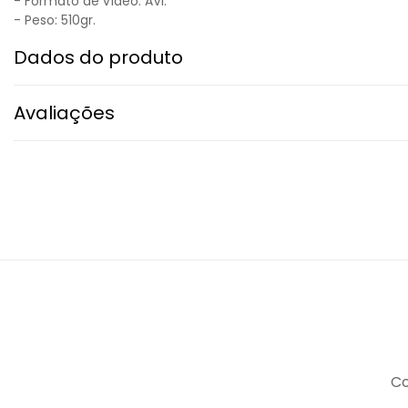
- Formato de vídeo: AVI.
- Peso: 510gr.
Dados do produto
Avaliações
Co