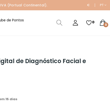
IVA (Portual Continental).
€
PT
ube de Pontos
0
0
ital de Diagnóstico Facial e
m 15 dias