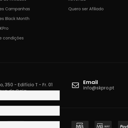
ões Campanhas
Quero ser Afiliado
es Black Month
KPro
e condições
Email
 350 - Edifício T - Fr. 01
info@skpro.pt
ova de Gaia