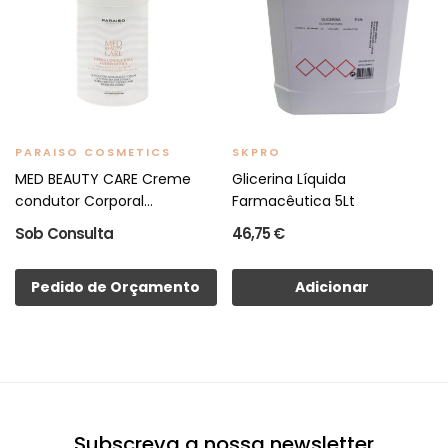
PARAISO COSMETICS
SKPRO
MED BEAUTY CARE Creme
Glicerina Líquida
condutor Corporal...
Farmacêutica 5Lt
Sob Consulta
46,75 €
Pedido de Orçamento
Adicionar
Subscreva a nossa newsletter