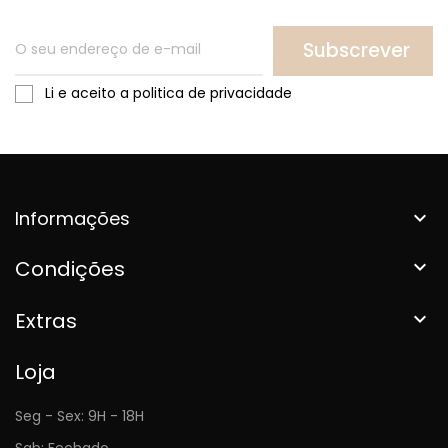
Subscrever
Li e aceito a politica de privacidade
Informações

Condições

Extras

Loja
Seg - Sex: 9H - 18H
Sab: Fechado