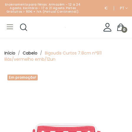
Encerramento para férias: Armazém - 12 a 24
€
PT
Agosto; Escritório - 17 a 21 Agosto. Portes
Gratuitos > 80€ + IVA (Portual Continental).
0
Início
Cabelo
Bigoudis Curtos 7.8cm nº911
lilás/vermelho emb/12un
Em promoção!