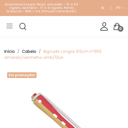
Encerramento para férias: Armazém - 12 a 24
€
PT
Agosto; Escritório - 17 a 21 Agosto. Portes
Gratuitos > 80€ + IVA (Portual Continental).
0
Início
Cabelo
Bigoudis Longos 9.5cm nº903
amarelo/vermelho emb/12un
Em promoção!