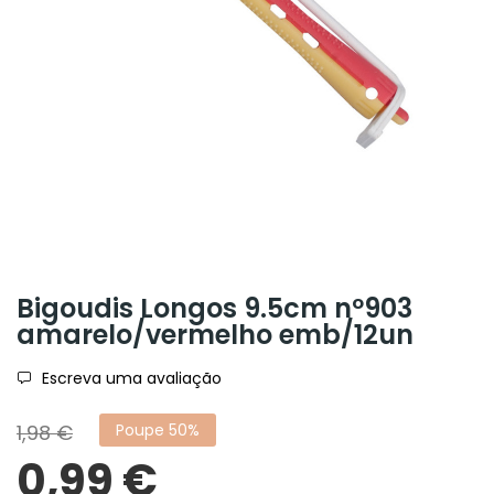
Bigoudis Longos 9.5cm nº903
amarelo/vermelho emb/12un
Escreva uma avaliação
1,98 €
Poupe 50%
0,99 €