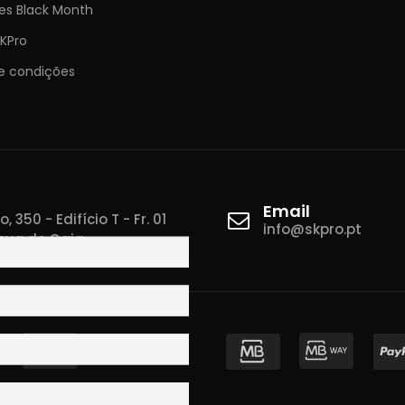
es Black Month
KPro
e condições
Email
 350 - Edifício T - Fr. 01
info@skpro.pt
ova de Gaia