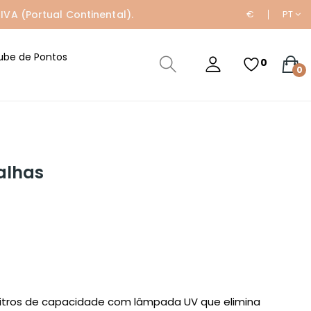
IVA (Portual Continental).
€
PT
ube de Pontos
0
0
alhas
 litros de capacidade com lâmpada UV que elimina