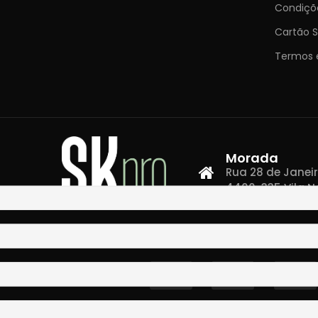
Condiçõ
Cartão S
Termos 
Morada
Rua 28 de Janeiro,
4400-335 Vila N