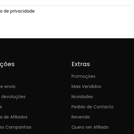
ica de privacidade
ições
Extras
Promoções
e envio
Mais Vendidos
e devoluções
Novidades
s
Pedido de Contacto
 de Afiliados
Revenda
ões Campanhas
Quero ser Afiliado