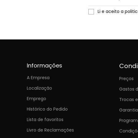
Li e aceito a polit
Informações
Cond
A Empresa
Preços
Localização
Gastos d
Emprego
Trocas 
Histórico do Pedido
Garantia
Lista de favoritos
Programa
Livro de Reclamações
Condiç