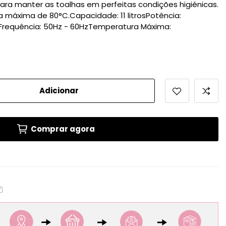
para manter as toalhas em perfeitas condições higiénicas.
 máxima de 80°C.Capacidade: 11 litrosPotência:
Frequência: 50Hz - 60HzTemperatura Máxima:
Adicionar
Comprar agora