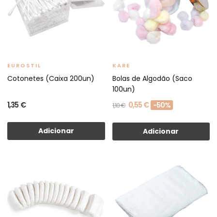
EUROSTIL
KARE
Cotonetes (Caixa 200un)
Bolas de Algodão (Saco
100un)
1,35 €
0,55 €
-50%
1,10 €
Adicionar
Adicionar