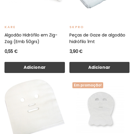
KARE
SKPRO
Algodão Hidrófilo em Zig-
Peças de Gaze de algodão
Zag (Emb 50grs)
hidrófilo 1mt
0,55 €
3,90 €
Adicionar
Adicionar
Em promoção!