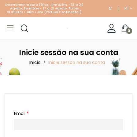
Encerramento para férias: Armazém - 12 a 24
€
PT
Agosto; Escritório - 17 a 21 Agosto. Portes
Gratuitos > 80€ + IVA (Portual Continental).
0
Inicie sessão na sua conta
Início
Inicie sessão na sua conta
Email
*