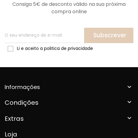
Consiga 5€ de desconto válido na sua próxima
compra online
Subscrever
Li e aceito a politica de privacidade
Informações

Condições

Extras

Loja