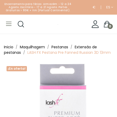
Encerramento para férias: Armazém - 12 a 24
€
ES
Agosto; Escritório - 17 a 21 Agosto. Portes
Gratuitos > 80€ + IVA (Portual Continental).
0
Inicio
Maquilhagem
Pestanas
Extensão de
pestanas
LASH FX Pestana Pre Fanned Russian 3D 13mm
¡En oferta!