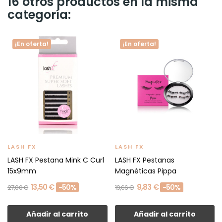
16 otros productos en la misma
categoría:
¡En oferta!
¡En oferta!
LASH FX
LASH FX
LASH FX Pestana Mink C Curl
LASH FX Pestanas
15x9mm
Magnéticas Pippa
13,50 €
9,83 €
-50%
-50%
27,00 €
19,66 €
Añadir al carrito
Añadir al carrito