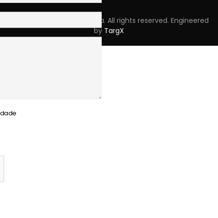
Copyright © 2023 Skpro, Lda. All rights reserved. Engineered
by
TargX
cidade