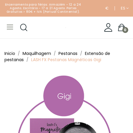
Encerramento para férias: Armazém - 12 a 24
€
ES
Agosto; Escritório - 17 a 21 Agosto. Portes
Gratuitos > 80€ + IVA (Portual Continental).
0
Inicio
Maquilhagem
Pestanas
Extensão de
pestanas
LASH FX Pestanas Magnéticas Gigi