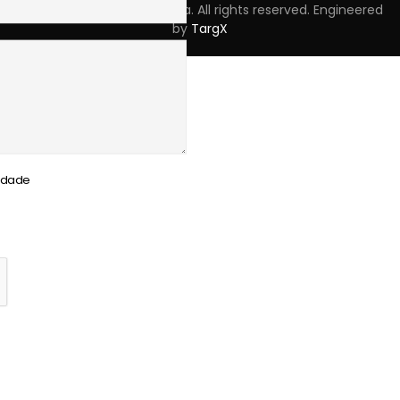
Copyright © 2023 Skpro, Lda. All rights reserved. Engineered
by
TargX
cidade