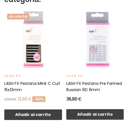
¡En oferta!
LASH FX
LASH FX
LASH FX Pestana Mink C Curl
LASH FX Pestana Pre Fanned
15x13mm
Russian 6D 9mm
13,50 €
36,80 €
-50%
27,00 €
Añadir al carrito
Añadir al carrito