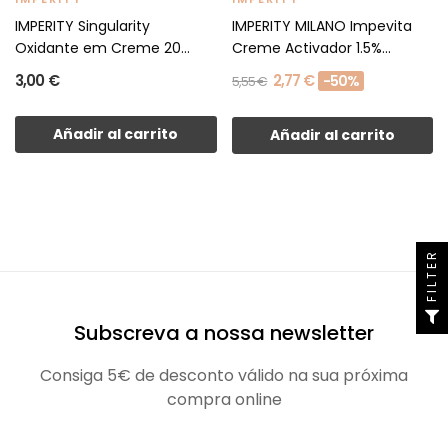
IMPERITY Singularity
IMPERITY MILANO Impevita
Oxidante em Creme 20
Creme Activador 1.5%...
Vol....
3,00 €
2,77 €
-50%
5,55 €
Añadir al carrito
Añadir al carrito
FILTER
Subscreva a nossa newsletter
Consiga 5€ de desconto válido na sua próxima
compra online