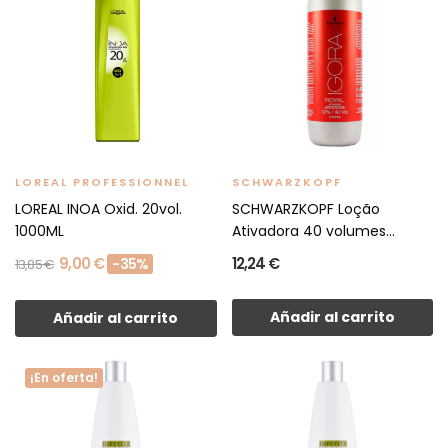
LOREAL PROFESSIONNEL
SCHWARZKOPF
LOREAL INOA Oxid. 20vol.
SCHWARZKOPF Loção
1000ML
Ativadora 40 volumes
1000ml
9,00 €
12,24 €
-35%
13,85 €
Añadir al carrito
Añadir al carrito
¡En oferta!