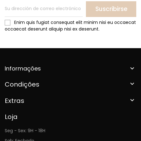
Suscribirse
Enim quis fugiat consequat elit minim nisi eu occaecat
occaecat deserunt aliquip nisi ex deserunt.
Informações

Condições

Extras

Loja
Seg - Sex: 9H - 18H
Sab: Fechado