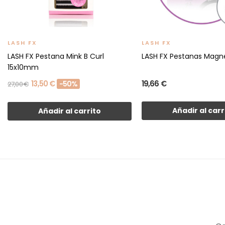
LASH FX
LASH FX
LASH FX Pestana Mink B Curl
LASH FX Pestanas Magné
15x10mm
13,50 €
19,66 €
-50%
27,00 €
Añadir al carr
Añadir al carrito