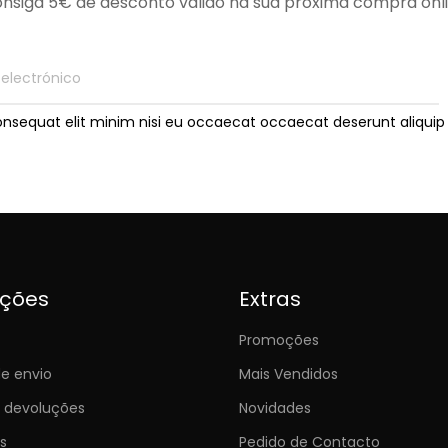
nsiga 5€ de desconto válido na sua próxima compra onl
onsequat elit minim nisi eu occaecat occaecat deserunt aliquip 
ições
Extras
Promoções
e envio
Mais Vendidos
e devoluções
Novidades
s
Pedido de Contacto