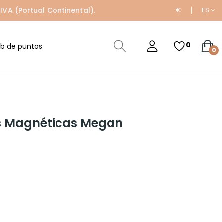
IVA (Portual Continental).
€
ES
0
ub de puntos
0
s Magnéticas Megan