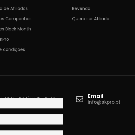
 de Afiliados
Revenda
ões Campanhas
Quero ser Afiliado
es Black Month
KPro
e condições
Email
 350 - Edifício T - Fr. 01
info@skpro.pt
ova de Gaia