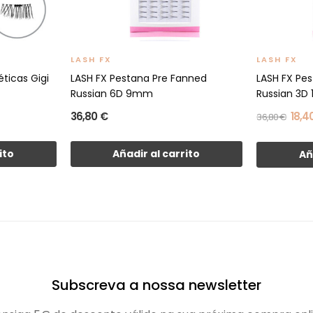
LASH FX
LASH FX
ticas Gigi
LASH FX Pestana Pre Fanned
LASH FX Pe
Russian 6D 9mm
Russian 3D
36,80 €
18,4
36,80 €
ito
Añadir al carrito
Añ
Subscreva a nossa newsletter