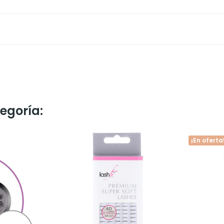
egoría:
¡En oferta