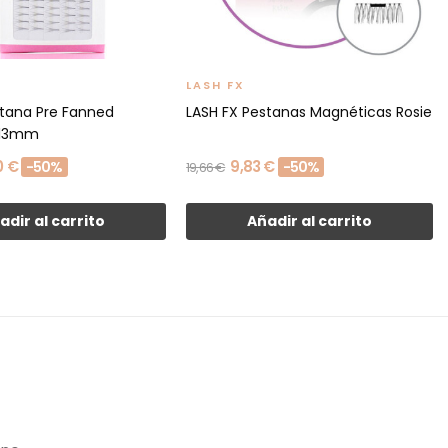
LASH FX
stana Pre Fanned
LASH FX Pestanas Magnéticas Rosie
 13mm
0 €
9,83 €
-50%
-50%
19,66 €
adir al carrito
Añadir al carrito