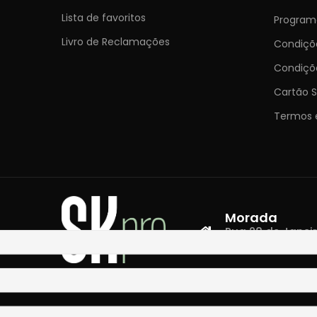
Lista de favoritos
Programa
Livro de Reclamações
Condiç
Condiçõ
Cartão S
Termos 
Morada
Rua 28 de Janeiro,
4400-335 Vila N