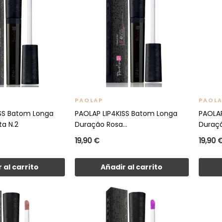
PAOLAP
PAOL
ISS Batom Longa
PAOLAP LIP4KISS Batom Longa
PAOLAP
ta N.2
Duração Rosa...
Duraçã
19,90 €
19,90 
 al carrito
Añadir al carrito