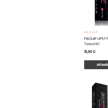
PAOLAP
PAOLAP LIPST
Tosca N.1
15,90 €
Añadir