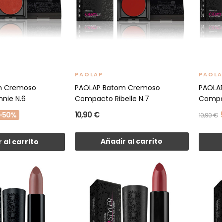
PAOLAP
PAOL
m Cremoso
PAOLAP Batom Cremoso
PAOLA
nie N.6
Compacto Ribelle N.7
Compa
10,90 €
-50%
10,90 €
Añadir al carrito
 al carrito