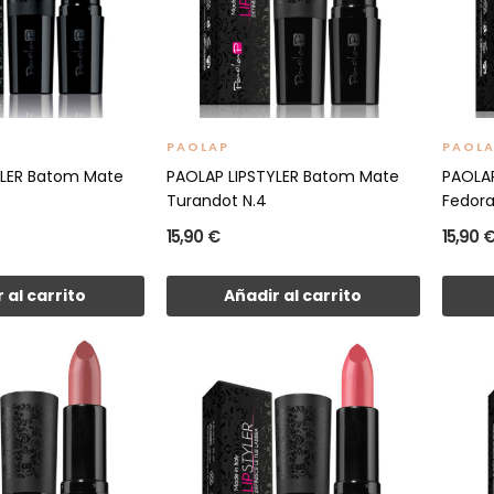
PAOLAP
PAOL
YLER Batom Mate
PAOLAP LIPSTYLER Batom Mate
PAOLAP
Turandot N.4
Fedora
15,90 €
15,90 
 al carrito
Añadir al carrito