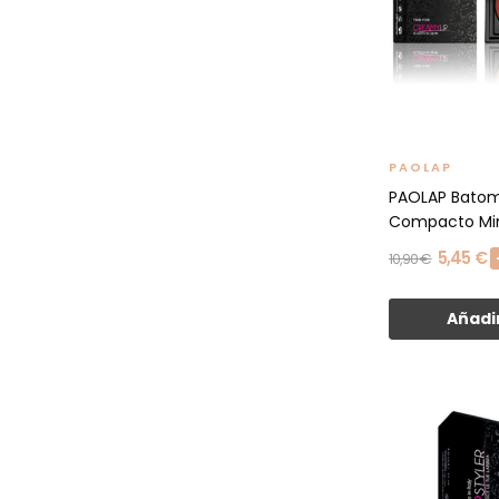
PAOLAP
PAOLAP Bato
Compacto Min
5,45 €
10,90 €
Añadir