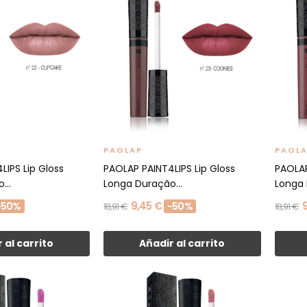
PAOLAP
PAOL
LIPS Lip Gloss
PAOLAP PAINT4LIPS Lip Gloss
PAOLAP
...
Longa Duração...
Longa 
9,45 €
-50%
-50%
18,91 €
18,91 €
 al carrito
Añadir al carrito