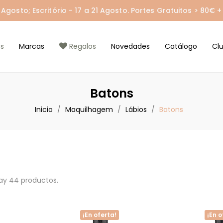
gosto; Escritório - 17 a 21 Agosto. Portes Gratuitos > 80€ + 
s
Marcas
Regalos
Novedades
Catálogo
Cl
Batons
Inicio
Maquilhagem
Lábios
Batons
ay 44 productos.
¡En oferta!
¡En o