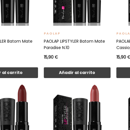
PAOLAP
PAOL
YLER Batom Mate
PAOLAP LIPSTYLER Batom Mate
PAOLAP
Paradise N.10
Cassio
15,90 €
15,90 
 al carrito
Añadir al carrito