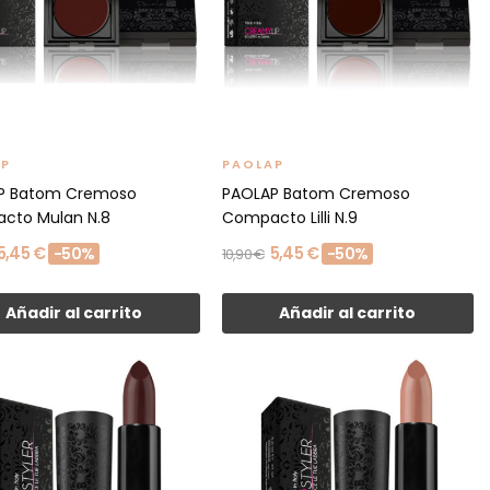
AP
PAOLAP
P Batom Cremoso
PAOLAP Batom Cremoso
cto Mulan N.8
Compacto Lilli N.9
5,45 €
5,45 €
-50%
-50%
10,90 €
Añadir al carrito
Añadir al carrito