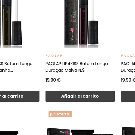
PAOLAP
PAOL
ISS Batom Longa
PAOLAP LIP4KISS Batom Longa
PAOLAP
nho...
Duração Malva N.9
Duraçã
19,90 €
19,90 
 al carrito
Añadir al carrito
¡En oferta!