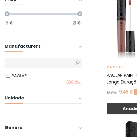
5
€
21
€
Manufacturers
PAOLAP
PAOLAP PAINT4
PAOLAP
more...
Longa Duração
9,45 €
18,91 €
Unidade
Añadir
Genero