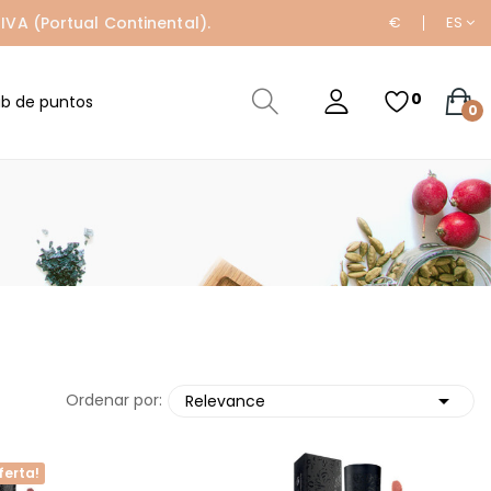
IVA (Portual Continental).
€
ES
0
ub de puntos
0

Ordenar por:
Relevance
ferta!