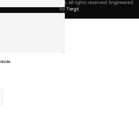
Copyright © 2023 Skpro, Lda. All rights reserved. Engineered
by
TargX
cidade