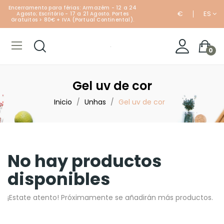
Encerramento para férias: Armazém - 12 a 24
€
ES
Agosto; Escritório - 17 a 21 Agosto. Portes
Gratuitos > 80€ + IVA (Portual Continental).
0
Gel uv de cor
Inicio
Unhas
Gel uv de cor
No hay productos
disponibles
¡Estate atento! Próximamente se añadirán más productos.