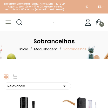
Encerramento para férias: Armazém - 12 a 24
€
ES
Agosto; Escritório - 17 a 21 Agosto. Portes
Gratuitos > 80€ + IVA (Portual Continental).
0
Sobrancelhas
Inicio
Maquilhagem
Sobrancelhas

Relevance