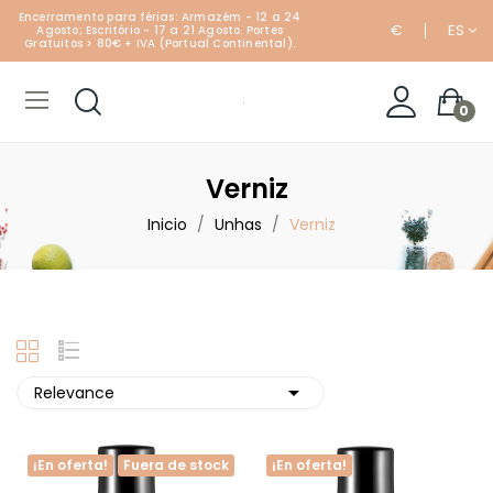
Encerramento para férias: Armazém - 12 a 24
€
ES
Agosto; Escritório - 17 a 21 Agosto. Portes
Gratuitos > 80€ + IVA (Portual Continental).
0
Verniz
Inicio
Unhas
Verniz

Relevance
¡En oferta!
Fuera de stock
¡En oferta!