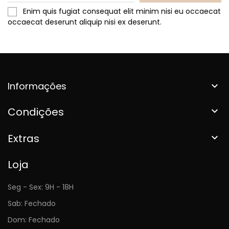
Enim quis fugiat consequat elit minim nisi eu occaecat
occaecat deserunt aliquip nisi ex deserunt.
Informações

Condições

Extras

Loja
Seg - Sex: 9H - 18H
Sab: Fechado
Dom: Fechado