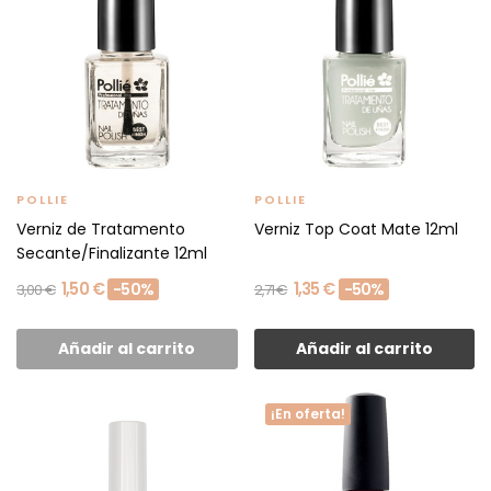
POLLIE
POLLIE
Verniz de Tratamento
Verniz Top Coat Mate 12ml
Secante/Finalizante 12ml
1,50 €
1,35 €
-50%
-50%
3,00 €
2,71 €
Añadir al carrito
Añadir al carrito
¡En oferta!