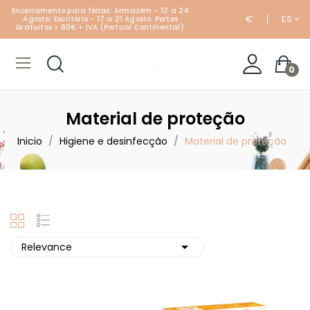
Encerramento para férias: Armazém - 12 a 24
€
ES
Agosto; Escritório - 17 a 21 Agosto. Portes
Gratuitos > 80€ + IVA (Portual Continental).
0
Material de proteção
Inicio
Higiene e desinfecção
Material de proteção

Relevance