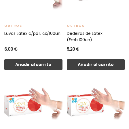
OUTROS
OUTROS
Luvas Latex c/pó L cx/100un
Dedeiras de Látex
(Emb.100un)
6,00 €
5,20 €
Añadir al carrito
Añadir al carrito