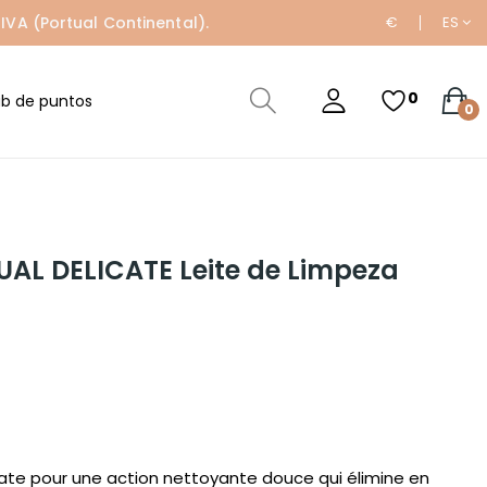
IVA (Portual Continental).
€
ES
0
ub de puntos
0
TUAL DELICATE Leite de Limpeza
cate pour une action nettoyante douce qui élimine en