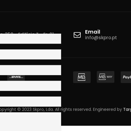
Email
 350 - Edifício T - Fr. 01
info@skpro.pt
ova de Gaia
pyright © 2023 Skpro, Lda. All rights reserved. Engineered by
Tar