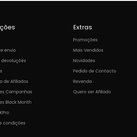
ições
Extras
Promoções
e envio
Mais Vendidos
e devoluções
Novidades
s
Pedido de Contacto
 de Afiliados
Revenda
ões Campanhas
Quero ser Afiliado
es Black Month
KPro
e condições