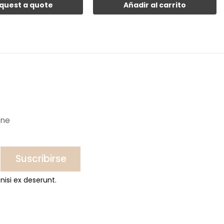
quest a quote
Añadir al carrito
ine
Suscribirse
nisi ex deserunt.