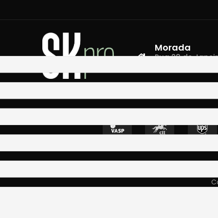
Morada
Rua 28 de Janeiro,
4400-335 Vila N
Co