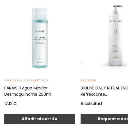
PARAISO COSMETICS
BIOLINE
PARAÍSO Água Micelar
BIOLINE DAILY RITUAL EN
Desmaquilhante 200ml
Refrescante...
17,12 €
A solicitud
Añadir al carrito
Request a qu