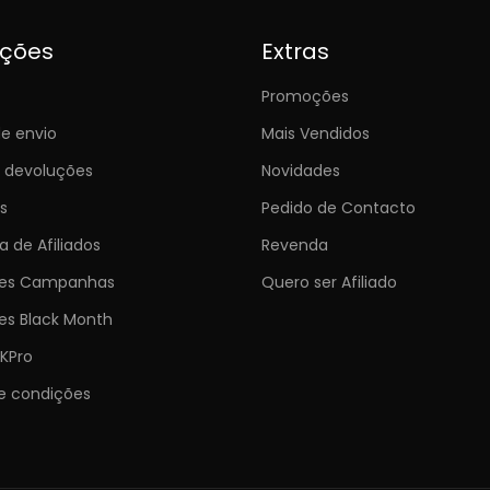
ições
Extras
Promoções
e envio
Mais Vendidos
e devoluções
Novidades
s
Pedido de Contacto
 de Afiliados
Revenda
ões Campanhas
Quero ser Afiliado
es Black Month
KPro
e condições