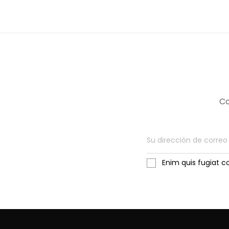
Co
Enim quis fugiat c