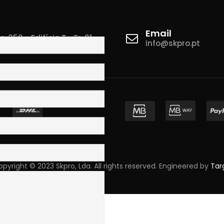
Email
 350 - Edifício T - Fr. 01
info@skpro.pt
ova de Gaia
pyright © 2023 Skpro, Lda. All rights reserved. Engineered by
Tar