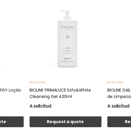
BIOLINE
BIOLINE
ERGY Loção
BIOLINE PRIMALUCE Exfo&White
BIOLINE DAI
Cleansing Gel 430ml
de Limpeza.
A solicitud
A solicitud
ote
Request a quote
Re