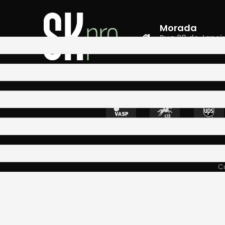
Morada
Rua 28 de Janeiro,
4400-335 Vila N
Co