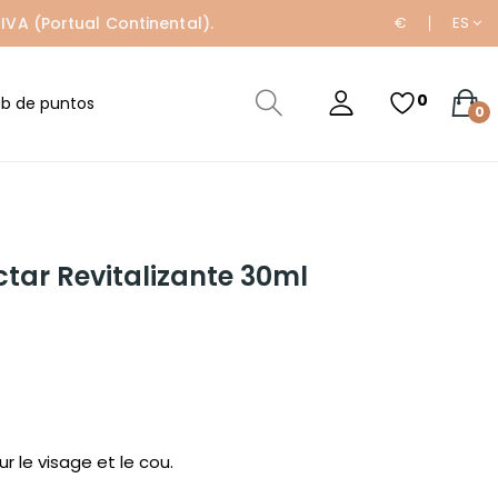
IVA (Portual Continental).
€
ES
0
ub de puntos
0
ctar Revitalizante 30ml
r le visage et le cou.