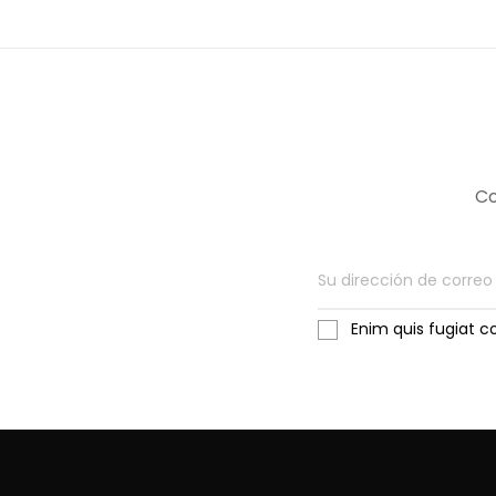
Co
Enim quis fugiat c