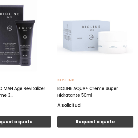
BIOLINE
O MAN Age Revitalizer
BIOLINE AQUA+ Creme Super
e 3...
Hidratante 50ml
A solicitud
quest a quote
Request a quote