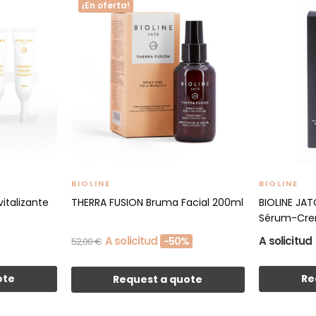
¡En oferta!
BIOLINE
BIOLINE
italizante
THERRA FUSION Bruma Facial 200ml
BIOLINE JAT
Sérum-Crem
A solicitud
A solicitud
-50%
52,00 €
ote
Re
Request a quote