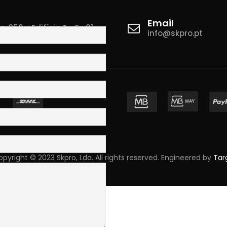
Email
 350 - Edifício T - Fr. 01
info@skpro.pt
ova de Gaia
pyright © 2023 Skpro, Lda. All rights reserved. Engineered by
Tar