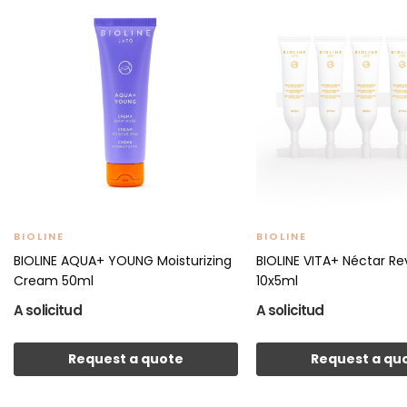
BIOLINE
BIOLINE
BIOLINE AQUA+ YOUNG Moisturizing
BIOLINE VITA+ Néctar Rev
Cream 50ml
10x5ml
A solicitud
A solicitud
Request a quote
Request a qu