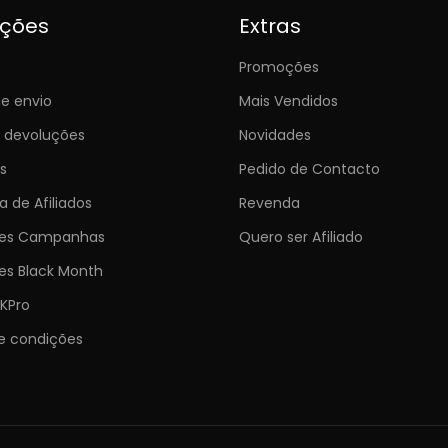
ições
Extras
Promoções
e envio
Mais Vendidos
e devoluções
Novidades
s
Pedido de Contacto
 de Afiliados
Revenda
ões Campanhas
Quero ser Afiliado
es Black Month
KPro
e condições