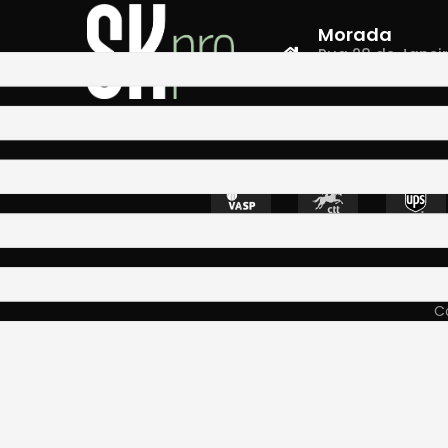
Morada
Rua 28 de Janeiro,
4400-335 Vila N
Co