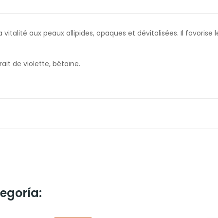
 vitalité aux peaux allipides, opaques et dévitalisées. Il favori
ait de violette, bétaïne.
egoría: