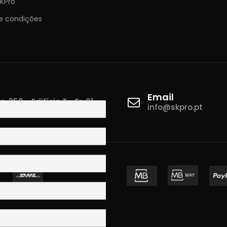
KPro
e condições
Email
 350 - Edifício T - Fr. 01
info@skpro.pt
ova de Gaia