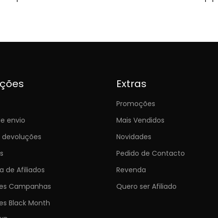
ições
Extras
Promoções
e envio
Mais Vendidos
e devoluções
Novidades
s
Pedido de Contacto
 de Afiliados
Revenda
ões Campanhas
Quero ser Afiliado
es Black Month