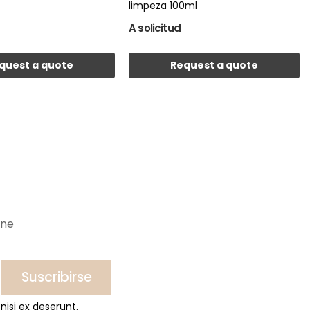
limpeza 100ml
A solicitud
quest a quote
Request a quote
ine
Suscribirse
nisi ex deserunt.