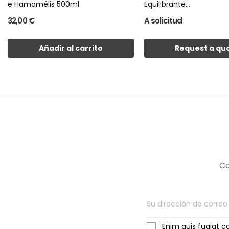
e Hamamélis 500ml
Equilibrante...
32,00 €
A solicitud
Añadir al carrito
Request a qu
Co
Enim quis fugiat c