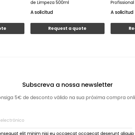
de Limpeza 500ml
Profissional
A solicitud
A solicitud
ote
Request a quote
Re
Subscreva a nossa newsletter
nsiga 5€ de desconto válido na sua próxima compra onl
onsequat elit minim nisi eu occaecat occaecat deserunt aliquip 