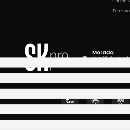
Cartão S
Termos 
Morada
Rua 28 de Janeiro,
4400-335 Vila N