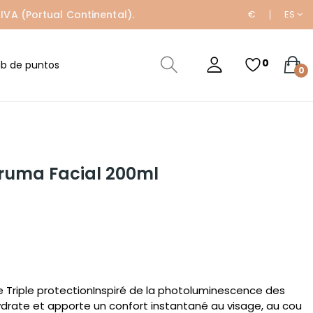
IVA (Portual Continental).
€
ES
0
ub de puntos
0
ruma Facial 200ml
Triple protectionInspiré de la photoluminescence des
 hydrate et apporte un confort instantané au visage, au cou