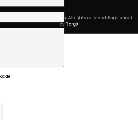
Copyright © 2023 Skpro, Lda. All rights reserved. Engineered
by
TargX
cidade