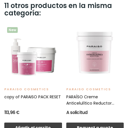
11 otros productos en la misma
categoría:
New
PARAISO COSMETICS
PARAISO COSMETICS
copy of PARAISO PACK RESET
PARAÍSO Creme
Anticelulítico Reductor
1000ml
113,96 €
A solicitud
Añadir al carrito
Request a quote