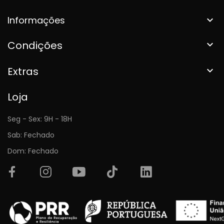
Informações

Condições

Extras

Loja
Seg - Sex: 9H - 18H
Sab: Fechado
Dom: Fechado