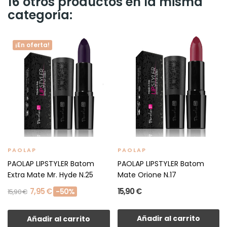
16 otros productos en la misma
categoría:
¡En oferta!
PAOLAP
PAOLAP
PAOLAP LIPSTYLER Batom
PAOLAP LIPSTYLER Batom
Extra Mate Mr. Hyde N.25
Mate Orione N.17
7,95 €
15,90 €
-50%
15,90 €
Añadir al carrito
Añadir al carrito