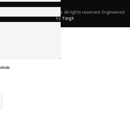
Copyright © 2023 Skpro, Lda. All rights reserved. Engineered
by
TargX
cidade