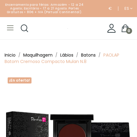
Encerramento para férias: Armazém - 12 a 24
€
ES
Agosto; Escritório - 17 a 21 Agosto. Portes
Gratuitos > 80€ + IVA (Portual Continental).
0
Inicio
Maquilhagem
Lábios
Batons
PAOLAP
Batom Cremoso Compacto Mulan N.8
¡En oferta!