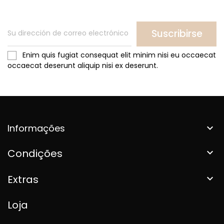
Suscribirse
Enim quis fugiat consequat elit minim nisi eu occaecat
occaecat deserunt aliquip nisi ex deserunt.
Informações

Condições

Extras

Loja