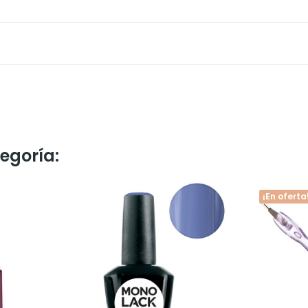
egoría:
¡En oferta