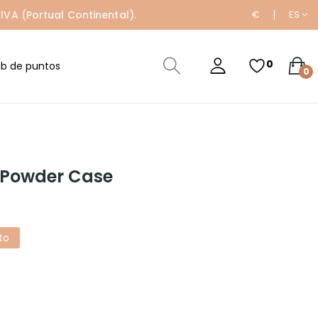
IVA (Portual Continental).
€
ES
0
ub de puntos
0
 Powder Case
to