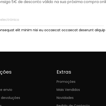
nsiga 5€ de desconto válido na sua próxima compra onl
onsequat elit minim nisi eu occaecat occaecat deserunt aliquip 
ições
Extras
Promoções
e envio
Mais Vendidos
e devoluções
Novidades
s
Pedido de Contacto