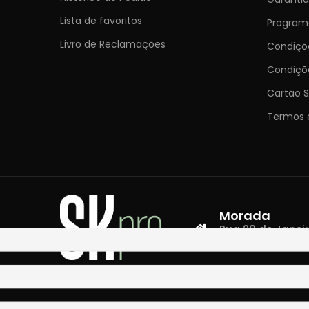
Lista de favoritos
Programa
Livro de Reclamações
Condiç
Condiçõ
Cartão S
Termos 
Morada
Rua 28 de Janeiro,
4400-335 Vila N