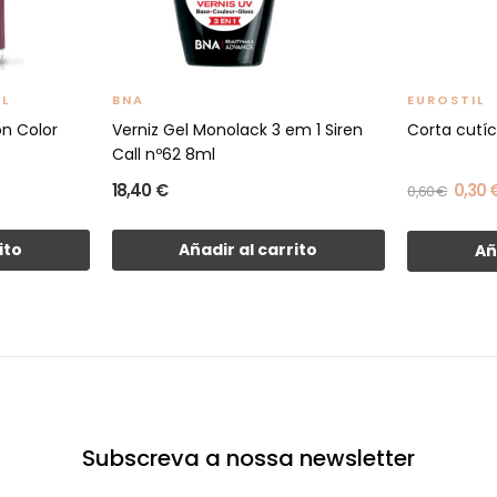
AL
BNA
EUROSTIL
on Color
Verniz Gel Monolack 3 em 1 Siren
Corta cutíc
Call nº62 8ml
18,40 €
0,30 
0,60 €
ito
Añadir al carrito
Añ
Subscreva a nossa newsletter