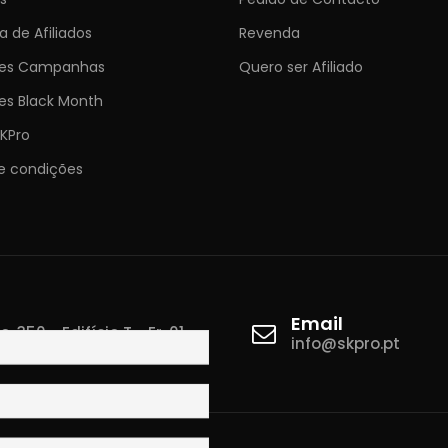
 de Afiliados
Revenda
ões Campanhas
Quero ser Afiliado
es Black Month
KPro
e condições
Email
 350 - Edifício T - Fr. 01
info@skpro.pt
ova de Gaia