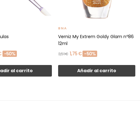
BNA
ulas
Verniz My Extrem Goldy Glam nº86
12ml
€
1,75 €
-50%
-50%
3,51 €
adir al carrito
Añadir al carrito