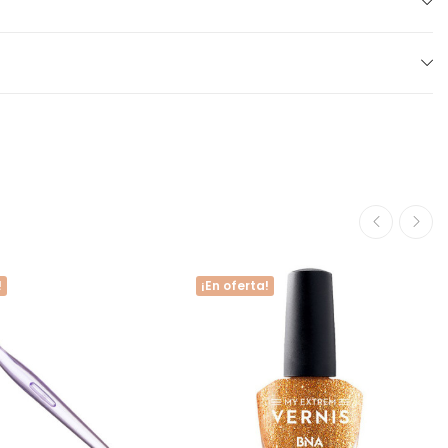
!
¡En oferta!