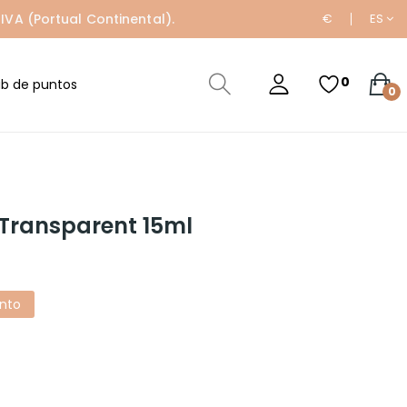
IVA (Portual Continental).
€
ES
0
ub de puntos
0
 Transparent 15ml
nto