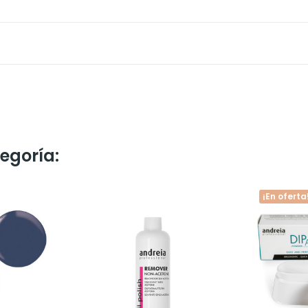
egoría:
¡En oferta