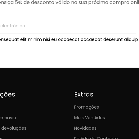
nsiga 5€ de desconto válido na sua próxima compra onl
onsequat elit minim nisi eu occaecat occaecat deserunt aliquip 
ições
Extras
Promoções
e envio
Mais Vendidos
e devoluções
Novidades
s
Pedido de Contacto