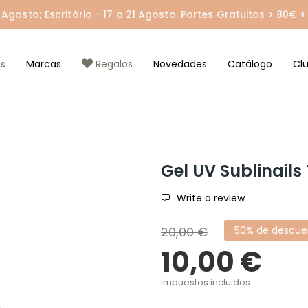
gosto; Escritório - 17 a 21 Agosto. Portes Gratuitos > 80€ + 
s
Marcas
Regalos
Novedades
Catálogo
Cl
Gel UV Sublinails
Write a review
20,00 €
50% de descue
10,00 €
Impuestos incluidos