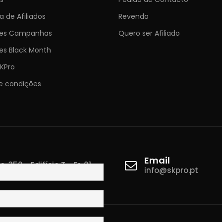
 de Afiliados
Revenda
ões Campanhas
Quero ser Afiliado
es Black Month
KPro
e condições
Email
 350 - Edifício T - Fr. 01
info@skpro.pt
ova de Gaia