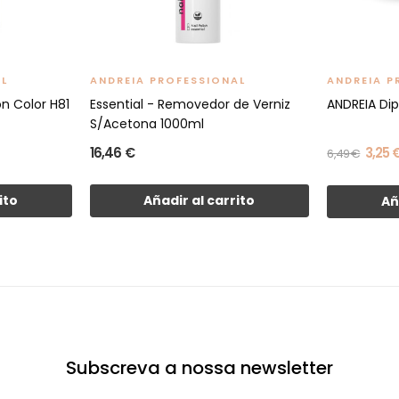
AL
ANDREIA PROFESSIONAL
ANDREIA P
on Color H81
Essential - Removedor de Verniz
ANDREIA Di
S/Acetona 1000ml
16,46 €
3,25 
6,49 €
ito
Añadir al carrito
Añ
Subscreva a nossa newsletter