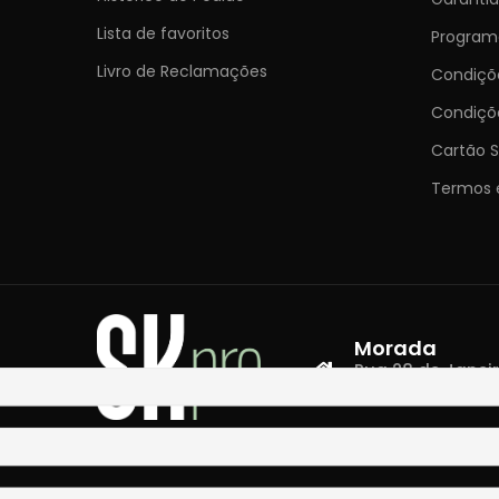
Lista de favoritos
Programa
Livro de Reclamações
Condiç
Condiçõ
Cartão S
Termos 
Morada
Rua 28 de Janeiro,
4400-335 Vila N